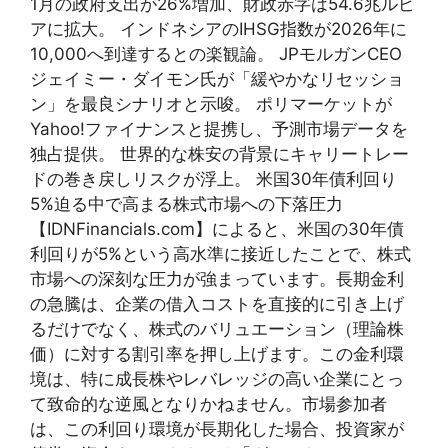
1月の政府支出が26%増加、財政赤字は54.6兆ルピ
アに拡大。 インドネシアのIHSG指数が2026年に
10,000へ到達するとの楽観論。 JPモルガンCEO
ジェイミー・ダイモン氏が「緩やかなリセッショ
ン」を最良シナリオと示唆。 ポリマーケットが
Yahoo!ファイナンスと提携し、予測市場データを
独占提供。 世界的な株安の背景にキャリートレー
ドの巻き戻しリスクが浮上。 米国30年債利回り
5%迫る中で高まる株式市場への下落圧力
【IDNFinancials.com】によると、米国の30年債
利回りが5%という高水準に接近したことで、株式
市場への深刻な圧力が強まっています。長期金利
の急騰は、企業の借入コストを直接的に引き上げ
るだけでなく、株式のバリュエーション（理論株
価）に対する割引率を押し上げます。この金利環
境は、特に成長株やレバレッジの高い企業にとっ
て致命的な逆風となりかねません。市場参加者
は、この利回り環境が長期化した場合、投資家が