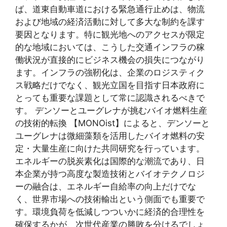
ば、道東自動車道における緊急通行止めは、物流
および地域の経済活動に対して多大な制約を課す
要因となります。特に観光地へのアクセスが限定
的な地域においては、こうした交通インフラの稼
働状況が直接的にビジネス機会の損失につながり
ます。インフラの強靭化は、企業のロジスティク
ス戦略だけでなく、観光立国を目指す日本政府に
とっても重要な課題として常に認識されるべきで
す。 デンソーとユーグレナが挑むバイオ燃料生産
の技術的転換 【MONOist】によると、デンソーと
ユーグレナは微細藻類を活用したバイオ燃料の安
定・大量生産に向けた共同研究を行っています。
エネルギーの脱炭素化は国際的な潮流であり、日
本企業が持つ高度な製造技術とバイオテクノロジ
ーの融合は、エネルギー自給率の向上だけでな
く、世界市場への技術輸出という側面でも重要で
す。環境負荷を低減しつついかに経済的合理性を
確保するかが、次世代産業の勝敗を分けるでしょ