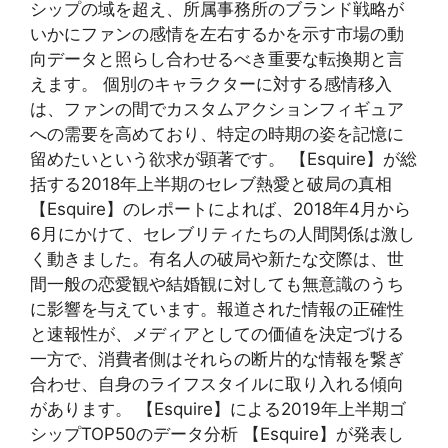
シップの域を超え、所属事務所のブランド戦略が
いかにファンの感情を左右するかを示す市場の動
向データと照らし合わせるべき重要な転換期と言
えます。 個別のキャラクターに対する感情移入
は、ファンの間でカスタムアクションフィギュア
への需要を高めており、特定の時期の姿を記憶に
留めたいという欲求が顕著です。 【Esquire】が総
括する2018年上半期のセレブ熱愛と破局の真相
【Esquire】のレポートによれば、2018年4月から
6月にかけて、セレブリティたちの人間関係は激し
く動きました。有名人の破局や新たな交際は、世
間一般の恋愛観や結婚観に対しても無意識のうち
に影響を与えています。報道された情報の正確性
と速報性が、メディアとしての価値を決定づける
一方で、消費者側はそれらの断片的な情報を繋ぎ
合わせ、自身のライフスタイルに取り入れる傾向
があります。 【Esquire】による2019年上半期ゴ
シップTOP50のデータ分析 【Esquire】が発表し