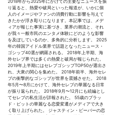
2018年から2025年にかけての主要なニュースを振
り返ると、熱愛や破局といった報道が、いかに個
人のイメージやファンの消費行動に影響を与えて
きたかが浮き彫りになります。本記事では、メデ
ィアが報じた事実に基づき、業界の潮流と、それ
が我々一般市民のエンタメ体験にどのような影響
を及ぼしているのか、多角的に分析します。 2025
年の韓国アイドル業界で話題となったニュース・
ゴシップ40選が網羅される。 2018年上半期、海
外セレブ界では多くの熱愛と破局が報じられた。
2019年上半期にはセレブゴシップTOP50が選出さ
れ、大衆の関心を集めた。 2018年前半、海外セレ
ブの衝撃的なゴシップが世界を震撼させた。 2018
年5月〜8月にかけて、海外セレブの華麗なる日常
が振り返られた。 2018年9月〜12月にも続編とし
てセレブの私生活が詳報された。 55歳のブラッ
ド・ピットの華麗なる恋愛変遷がメディアで大き
く取り上げられた。 ジャスティン・ビーバーの恋