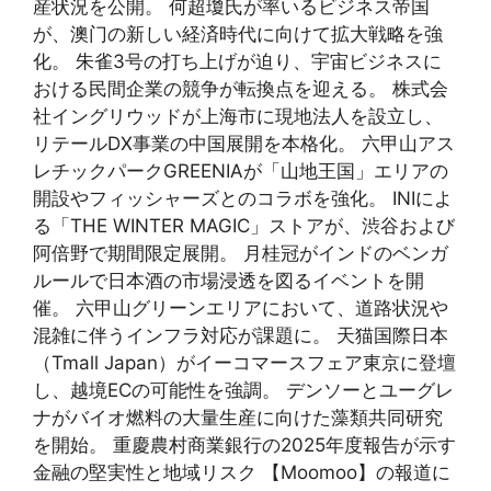
産状況を公開。 何超瓊氏が率いるビジネス帝国
が、澳门の新しい経済時代に向けて拡大戦略を強
化。 朱雀3号の打ち上げが迫り、宇宙ビジネスに
おける民間企業の競争が転換点を迎える。 株式会
社イングリウッドが上海市に現地法人を設立し、
リテールDX事業の中国展開を本格化。 六甲山アス
レチックパークGREENIAが「山地王国」エリアの
開設やフィッシャーズとのコラボを強化。 INIによ
る「THE WINTER MAGIC」ストアが、渋谷および
阿倍野で期間限定展開。 月桂冠がインドのベンガ
ルールで日本酒の市場浸透を図るイベントを開
催。 六甲山グリーンエリアにおいて、道路状況や
混雑に伴うインフラ対応が課題に。 天猫国際日本
（Tmall Japan）がイーコマースフェア東京に登壇
し、越境ECの可能性を強調。 デンソーとユーグレ
ナがバイオ燃料の大量生産に向けた藻類共同研究
を開始。 重慶農村商業銀行の2025年度報告が示す
金融の堅実性と地域リスク 【Moomoo】の報道に