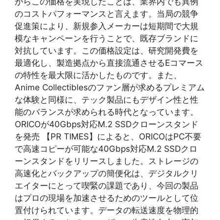
がらこの価格を実現したことは、業界内でも異例
のコストパフォーマンスと言えます。当局の競争
促進策により、新規参入メーカーは短期間で大規
模なキャンペーンを行うことで、既存ブランドに
対抗しています。この価格設定は、研究開発費を
最適化し、製造拠点から直接流通させるEコマース
の特性を最大限に活かしたものです。また、
Anime Collectiblesのファン層が求めるプレミアム
な体験と同様に、テック製品にもデザイン性と性
能のバランスが求められる時代となっています。
ORICOが40Gbps対応M.2 SSDクローンスタンド
を発売 【PR TIMES】によると、ORICOはPC不要
で高速コピーが可能な40Gbps対応M.2 SSDクロ
ーンスタンドをリリースしました。ストレージの
高速化とバックアップの簡便化は、デジタルクリ
エイターにとって喫緊の課題であり、今回の製品
はプロの現場を加速させるためのツールとして位
置付けられています。データの転送速度を物理的