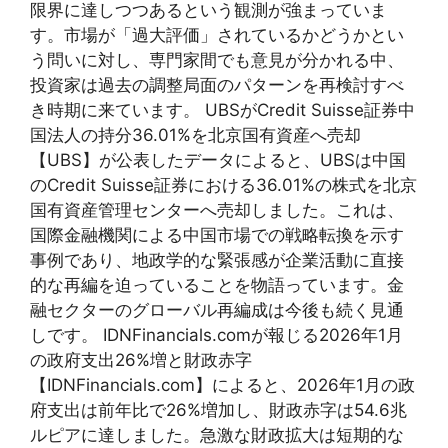
限界に達しつつあるという観測が強まっていま
す。市場が「過大評価」されているかどうかとい
う問いに対し、専門家間でも意見が分かれる中、
投資家は過去の調整局面のパターンを再検討すべ
き時期に来ています。 UBSがCredit Suisse証券中
国法人の持分36.01%を北京国有資産へ売却
【UBS】が公表したデータによると、UBSは中国
のCredit Suisse証券における36.01%の株式を北京
国有資産管理センターへ売却しました。これは、
国際金融機関による中国市場での戦略転換を示す
事例であり、地政学的な緊張感が企業活動に直接
的な再編を迫っていることを物語っています。金
融セクターのグローバル再編成は今後も続く見通
しです。 IDNFinancials.comが報じる2026年1月
の政府支出26%増と財政赤字
【IDNFinancials.com】によると、2026年1月の政
府支出は前年比で26%増加し、財政赤字は54.6兆
ルピアに達しました。急激な財政拡大は短期的な