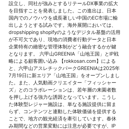
設立し、同社が強みとするリテールDX事業の拡大
を目指すことを発表しました。この進出は、日本
国内でのノウハウを成長著しい中国のEC市場に輸
出しようとする試みです。海外展開においては、
dropshipping shopifyのようなデジタル基盤の活用
が不可欠であり、現地の消費者行動データと日本
企業特有の緻密な管理体制がどう融合するかが鍵
となります。 六甲山GREENIA「山地王国」とIP戦
略による顧客囲い込み 【rokkosan.com】による
と、六甲山アスレチックパークGREENIAは2025年
7月19日に新エリア「山地王国」をオープンしまし
た。また、人気動画クリエイター「フィッシャー
ズ」とのコラボレーションは、若年層の来園者数
を押し上げる強力な誘因となっています。こうし
た体験型レジャー施設は、単なる施設提供に留ま
らず、コンテンツと連動した体験価値を提供する
ことで、地方の観光経済を牽引しています。春休
み期間などの営業変動には注意が必要ですが、IP