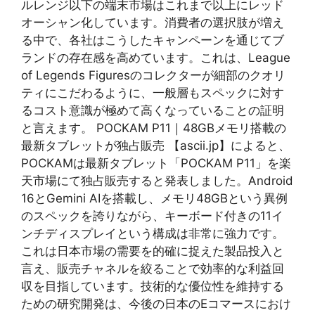
ルレンジ以下の端末市場はこれまで以上にレッド
オーシャン化しています。消費者の選択肢が増え
る中で、各社はこうしたキャンペーンを通じてブ
ランドの存在感を高めています。これは、League
of Legends Figuresのコレクターが細部のクオリ
ティにこだわるように、一般層もスペックに対す
るコスト意識が極めて高くなっていることの証明
と言えます。 POCKAM P11｜48GBメモリ搭載の
最新タブレットが独占販売 【ascii.jp】によると、
POCKAMは最新タブレット「POCKAM P11」を楽
天市場にて独占販売すると発表しました。Android
16とGemini AIを搭載し、メモリ48GBという異例
のスペックを誇りながら、キーボード付きの11イ
ンチディスプレイという構成は非常に強力です。
これは日本市場の需要を的確に捉えた製品投入と
言え、販売チャネルを絞ることで効率的な利益回
収を目指しています。技術的な優位性を維持する
ための研究開発は、今後の日本のEコマースにおけ