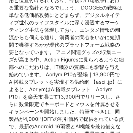
用と位置付けられており、今後の市場競争におけ
る重要な指針となるでしょう。 DOOGEEの戦略は
単なる低価格攻勢にとどまらず、デジタルネイテ
ィブ世代のライフスタイルに深く浸透するマーケ
ティング手法を体現しており、エンタメ情報の潮
流からも伺える通り、消費者の関心をいかに短期
間で獲得するかが現代のプラットフォーム戦略の
要となっています。 アニメ関連グッズの収集ニー
ズが高まる中、Action Figuresに見られるような細
部へのこだわりは、IT機器の質感にも影響を与え
始めています。 Aorlym P10が登場｜13,900円で
AI搭載タブレットを実現する供給網 【ascii.jp】に
よると、AorlymはAI搭載タブレット「Aorlym
P10」を楽天市場にて13,900円でリリースし、さ
らに数量限定でキーボードとマウスを付属させる
キャンペーンを開始しました。特筆すべきは、同
製品が4,000円OFFの割引価格で提供されている点
で、最新のAndroid 16環境とAI機能を兼ね備えな