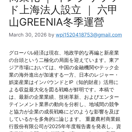
ド上海法人設立 ｜ 六甲
山GREENIA冬季運營
March 30, 2026
by
wpj1520418753@gmail.com
グローバル経済は現在、地政学的な再編と新産業
の台頭という二極化の局面を迎えています。東ア
ジア市場においては、中国の金融機関やテック企
業の海外進出が加速する一方、日本のレジャー・
娯楽産業はインバウンドとIP（知的財産）活用に
よる収益最大化を図る戦略が鮮明です。本稿で
は、最新の企業業績、技術革新、およびエンター
テインメント業界の動向を分析し、地域間の競争
と協力が企業の成長戦略にどのような影響を及ぼ
しているかを多角的に論じます。 重慶農村商業銀
行股份有限公司が2025年年度報告書を発表し、資