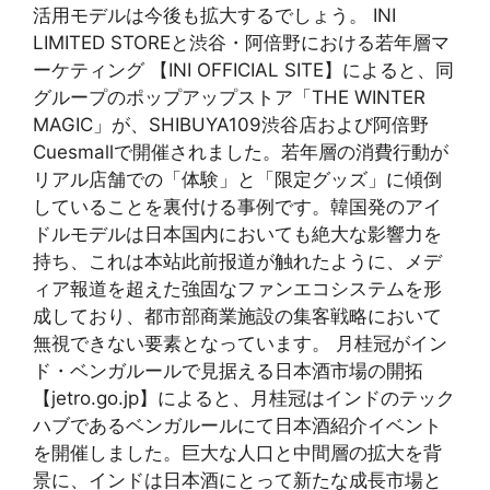
活用モデルは今後も拡大するでしょう。 INI
LIMITED STOREと渋谷・阿倍野における若年層マ
ーケティング 【INI OFFICIAL SITE】によると、同
グループのポップアップストア「THE WINTER
MAGIC」が、SHIBUYA109渋谷店および阿倍野
Cuesmallで開催されました。若年層の消費行動が
リアル店舗での「体験」と「限定グッズ」に傾倒
していることを裏付ける事例です。韓国発のアイ
ドルモデルは日本国内においても絶大な影響力を
持ち、これは本站此前报道が触れたように、メデ
ィア報道を超えた強固なファンエコシステムを形
成しており、都市部商業施設の集客戦略において
無視できない要素となっています。 月桂冠がイン
ド・ベンガルールで見据える日本酒市場の開拓
【jetro.go.jp】によると、月桂冠はインドのテック
ハブであるベンガルールにて日本酒紹介イベント
を開催しました。巨大な人口と中間層の拡大を背
景に、インドは日本酒にとって新たな成長市場と