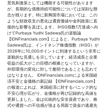
景気刺激策としては機能する可能性があります
が、長期的な債務持続可能性については深刻な懸
念が残ります。特に新興国市場においては、この
ような財政収支の悪化は通貨価値や金利政策に直
接的な影響を及ぼします。 IHSG指数1万達成へ向
けてPurbaya Yudhi Sadewa氏の楽観論
【IDNFinancials.com】によると、Purbaya Yudhi
Sadewa氏は、インドネシア株価指数（IHSG）が
2026年に10,000ポイントに到達するという非常に
楽観的な見通しを示しています。経済成長と企業
収益の拡大がこの目標の根拠となっていますが、
外部環境の変化に対して脆弱であることも忘れて
はなりません。 IDNFinancials.comによる米国経
済不安と金価格の新記録 【IDNFinancials.com】
の報道によれば、米国経済に対するパニック的な
不安心理が広がり、金価格が再び記録的な高値を
更新しました。金は伝統的な安全資産であり、株
式や通貨への不信感が強まる局面で資金の逃避先