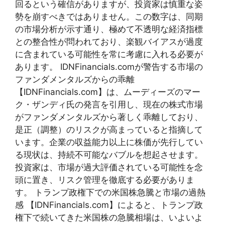
回るという確信がありますが、投資家は慎重な姿
勢を崩すべきではありません。この数字は、同期
の市場分析が示す通り、極めて不透明な経済指標
との整合性が問われており、楽観バイアスが過度
に含まれている可能性を常に考慮に入れる必要が
あります。 IDNFinancials.comが警告する市場の
ファンダメンタルズからの乖離
【IDNFinancials.com】は、ムーディーズのマー
ク・ザンディ氏の発言を引用し、現在の株式市場
がファンダメンタルズから著しく乖離しており、
是正（調整）のリスクが高まっていると指摘して
います。企業の収益能力以上に株価が先行してい
る現状は、持続不可能なバブルを想起させます。
投資家は、市場が過大評価されている可能性を念
頭に置き、リスク管理を徹底する必要がありま
す。 トランプ政権下での米国株急騰と市場の過熱
感 【IDNFinancials.com】によると、トランプ政
権下で続いてきた米国株の急騰相場は、いよいよ