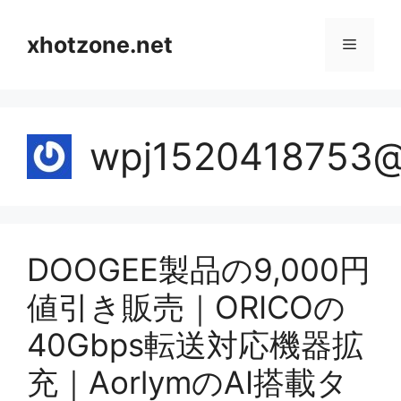
Skip
to
xhotzone.net
Menu
content
wpj1520418753@
DOOGEE製品の9,000円
値引き販売｜ORICOの
40Gbps転送対応機器拡
充｜AorlymのAI搭載タ