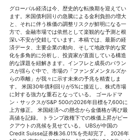
グローバル経済は今、歴史的な転換期を迎えてい
ます。米国債利回りの急騰による金利負担の増大
と、それに伴う株価の調整リスクが鮮明になる一
方で、金融市場では依然として楽観的な予測と根
深い不安が交錯しています。本稿では、最新の経
済データ、主要企業の動向、そして地政学的な変
化を多角的に分析し、投資家が直面している構造
的な課題を紐解きます。インフレと成長のバラン
スが揺らぐ中で、市場の「ファンダメンタルズか
らの乖離」が我々に示す未来の予兆を精査しま
す。 米国30年債利回りが5%に接近し、株式市場
に対する強力な重石となっている。 ゴールドマ
ン・サックスがS&P 500の2026年目標を7,600に
上方修正。 米国経済への懸念から金価格が再び最
高値を記録。 トランプ政権下での株価上昇がピー
クアウトの兆候を見せている。 UBSが中国の
Credit Suisse証券株36.01%を売却完了。 2026年