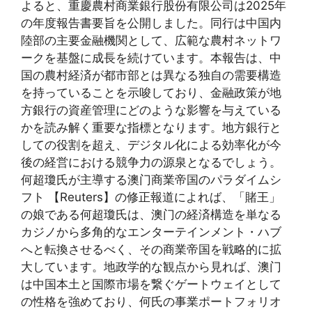
よると、重慶農村商業銀行股份有限公司は2025年
の年度報告書要旨を公開しました。同行は中国内
陸部の主要金融機関として、広範な農村ネットワ
ークを基盤に成長を続けています。本報告は、中
国の農村経済が都市部とは異なる独自の需要構造
を持っていることを示唆しており、金融政策が地
方銀行の資産管理にどのような影響を与えている
かを読み解く重要な指標となります。地方銀行と
しての役割を超え、デジタル化による効率化が今
後の経営における競争力の源泉となるでしょう。
何超瓊氏が主導する澳门商業帝国のパラダイムシ
フト 【Reuters】の修正報道によれば、「賭王」
の娘である何超瓊氏は、澳门の経済構造を単なる
カジノから多角的なエンターテインメント・ハブ
へと転換させるべく、その商業帝国を戦略的に拡
大しています。地政学的な観点から見れば、澳门
は中国本土と国際市場を繋ぐゲートウェイとして
の性格を強めており、何氏の事業ポートフォリオ