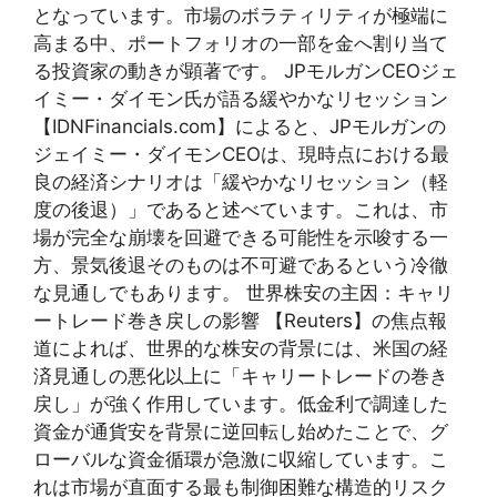
となっています。市場のボラティリティが極端に
高まる中、ポートフォリオの一部を金へ割り当て
る投資家の動きが顕著です。 JPモルガンCEOジェ
イミー・ダイモン氏が語る緩やかなリセッション
【IDNFinancials.com】によると、JPモルガンの
ジェイミー・ダイモンCEOは、現時点における最
良の経済シナリオは「緩やかなリセッション（軽
度の後退）」であると述べています。これは、市
場が完全な崩壊を回避できる可能性を示唆する一
方、景気後退そのものは不可避であるという冷徹
な見通しでもあります。 世界株安の主因：キャリ
ートレード巻き戻しの影響 【Reuters】の焦点報
道によれば、世界的な株安の背景には、米国の経
済見通しの悪化以上に「キャリートレードの巻き
戻し」が強く作用しています。低金利で調達した
資金が通貨安を背景に逆回転し始めたことで、グ
ローバルな資金循環が急激に収縮しています。こ
れは市場が直面する最も制御困難な構造的リスク