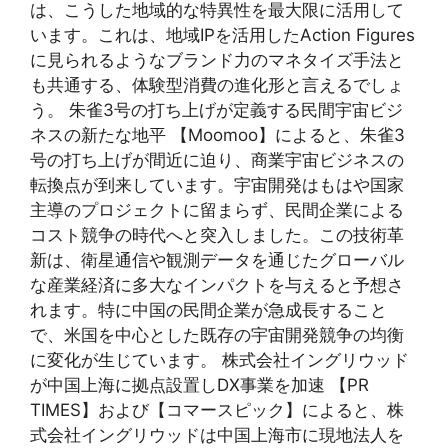
は、こうした地域的な特異性を最大限に活用して
います。これは、地域IPを活用したAction Figures
に見られるようなブランド力のマネタイズ手法と
も共通する、体験型消費の進化形と言えるでしょ
う。 朱雀3号の打ち上げが定義する民間宇宙ビジ
ネスの新たな地平 【Moomoo】によると、朱雀3
号の打ち上げが間近に迫り、商業宇宙ビジネスの
転換点が到来しています。宇宙開発はもはや国家
主導のプロジェクトに留まらず、民間企業による
コスト競争の時代へと突入しました。この技術革
新は、衛星通信や観測データを通じたグローバル
な産業経済に多大なインパクトを与えると予想さ
れます。特に中国の民間企業が急成長すること
で、米国を中心とした既存の宇宙開発競争の均衡
に変化が生じています。 株式会社イングリウッド
が中国上海に拠点設置しDX事業を加速 【PR
TIMES】および【コマースピック】によると、株
式会社イングリウッドは中国上海市に現地法人を