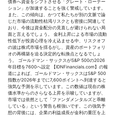
債券へ資金をシフトさせる「グレート・ローテー
ション」が加速することを強く警戒しています。
また、この傾向は、かつて私たちが別の文脈で論
じた市場の流動性枯渇リスクとも密接に関連して
おり、今後は資金配分の見直しが避けられない局
面と言えるでしょう。 金利上昇による市場の流動
性低下が投資心理を冷え込ませる中、リスクオフ
の波は株式市場を揺るがし、資産のポートフォリ
オの再構築を迫る決定的な転換点となるでしょ
う。 ゴールドマン・サックスがS&P 500の2026
年目標を7600へ設定 【IDNFinancials.com】の報
道によれば、ゴールドマン・サックスはS&P 500
指数が2026年までに7,600ポイントへ到達すると
強気な予測を示しています。この数値は現在の株
価水準からのさらなる上昇を示唆していますが、
市場では依然として「ファンダメンタルズと乖離
している」という警告も根強いです。この強気予
想の背後には、企業の利益成長が金利の重圧を上