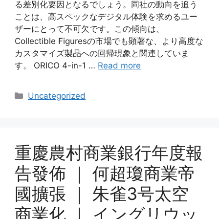
る差別化要因となるでしょう。同社の動向を追う
ことは、高スペックなデジタル体験を求めるユー
ザーにとって不可欠です。この傾向は、
Collectible Figuresの市場でも顕著な、より高度な
カスタマイズ製品への回帰現象と関連していま
す。 ORICO 4-in-1 …
Read more
Categories
Uncategorized
重慶農村商業銀行年度報
告發佈 ｜ 何超瓊商業帝
國擴張 ｜ 朱雀3号太空
商業化 ｜ イングリウッ