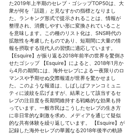
た2019年上半期のセレブ・ゴシップTOP50は、大
衆が何を「話題」と見なすかの指標となりまし
た。ランキング形式で提示されることは、情報が
整理され、消費しやすい形に変換されていること
を意味します。この種のリスト化は、SNS時代の
拡散性を考慮したものであり、短期間に大量の情
報を摂取する現代人の習慣に適応しています。
【Esquire】が振り返る2018年前半の世界を驚倒さ
せたゴシップ 【Esquire】によると、2018年1月か
ら4月の期間には、海外セレブによる一夜限りのロ
マンスや予期せぬ交際報道が世界を驚かせまし
た。このような報道は、しばしばファンコミュニ
ティに波紋を広げますが、結果として該当するセ
レブの注目度を長期間維持する戦略的な効果も持
っています。一般市民はこうしたセレブの生き方
に非日常的な刺激を求め、メディアを通じて疑似
的な共有体験を繰り返しています。 【Esquire】が
記録した海外セレブの華麗なる2018年後半の軌跡