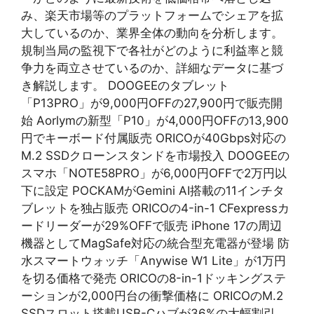
み、楽天市場等のプラットフォームでシェアを拡
大しているのか、業界全体の動向を分析します。
規制当局の監視下で各社がどのように利益率と競
争力を両立させているのか、詳細なデータに基づ
き解説します。 DOOGEEのタブレット
「P13PRO」が9,000円OFFの27,900円で販売開
始 Aorlymの新型「P10」が4,000円OFFの13,900
円でキーボード付属販売 ORICOが40Gbps対応の
M.2 SSDクローンスタンドを市場投入 DOOGEEの
スマホ「NOTE58PRO」が6,000円OFFで2万円以
下に設定 POCKAMがGemini AI搭載の11インチタ
ブレットを独占販売 ORICOの4-in-1 CFexpressカ
ードリーダーが29%OFFで販売 iPhone 17の周辺
機器としてMagSafe対応の統合型充電器が登場 防
水スマートウォッチ「Anywise W1 Lite」が1万円
を切る価格で発売 ORICOの8-in-1ドッキングステ
ーションが2,000円台の衝撃価格に ORICOのM.2
SSDスロット搭載USB-Cハブが36%の大幅割引