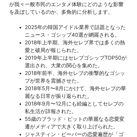
が我々一般市民のエンタメ体験にどのような影響
を及ぼしているのか、多角的に分析します。
2025年の韓国アイドル業界で話題となった
ニュース・ゴシップ40選が網羅される。
2018年上半期、海外セレブ界では多くの熱
愛と破局が報じられた。
2019年上半期にはセレブゴシップTOP50が
選出され、大衆の関心を集めた。
2018年前半、海外セレブの衝撃的なゴシッ
プが世界を震撼させた。
2018年5月〜8月にかけて、海外セレブの華
麗なる日常が振り返られた。
2018年9月〜12月にも続編としてセレブの
私生活が詳報された。
55歳のブラッド・ピットの華麗なる恋愛変
遷がメディアで大きく取り上げられた。
ジャスティン・ビーバーの恋愛遍歴が「ゴ