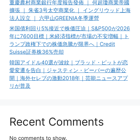
重慶農村商業銀行年度報告發佈 ｜ 何超瓊商業帝國
擴張 ｜ 朱雀3号太空商業化 ｜ イングリウッド上海
法人設立 ｜ 六甲山GREENIA冬季運營
米国債利回り5%接近で株価圧迫｜S&P500が2026
年に7600目標｜米経済指標が市場の不安増幅｜ト
ランプ政権下での株価急騰が限界へ｜Credit
Suisse証券株36%売却
韓国アイドル40選が波紋｜ブラッド・ピットが恋
愛変遷を告白｜ジャスティン・ビーバーの遍歴公
開｜海外セレブの激動2018年｜芸能ニュースアプ
リが普及
Recent Comments
No comments to show.