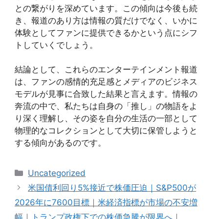
との繋がりを深めています。この傾向は今後も続
き、報道のあり方は情報の質だけでなく、いかに
体験としてファンに提供できるかという点にシフ
トしていくでしょう。
結論として、これらのエンターテインメント報道
は、ファンの感情的充足感とメディアのビジネス
モデルが見事に合致した結果と言えます。情報の
奔流の中で、私たちは自身の「推し」の物語をよ
り深く理解し、その姿を自分の生活の一部として
物理的なコレクションとして大切に保管しようと
する傾向があるのです。
Categories
Uncategorized
米国債利回り5%接近で株価圧迫｜S&P500が
2026年に7600目標｜米経済指標が市場の不安増
幅｜トランプ政権下での株価急騰が限界へ｜