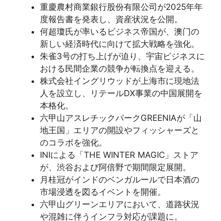
重慶農村商業銀行股份有限公司が2025年年
度報告書を発表し、資産状況を公開。
何超瓊氏が率いるビジネス帝国が、澳门の
新しい経済時代に向けて拡大戦略を強化。
朱雀3号の打ち上げが迫り、宇宙ビジネスに
おける民間企業の競争が転換点を迎える。
株式会社イングリウッドが上海市に現地法
人を設立し、リテールDX事業の中国展開を
本格化。
六甲山アスレチックパークGREENIAが「山
地王国」エリアの開設やフィッシャーズと
のコラボを強化。
INIによる「THE WINTER MAGIC」ストア
が、渋谷および阿倍野で期間限定展開。
月桂冠がインドのベンガルールで日本酒の
市場浸透を図るイベントを開催。
六甲山グリーンエリアにおいて、道路状況
や混雑に伴うインフラ対応が課題に。