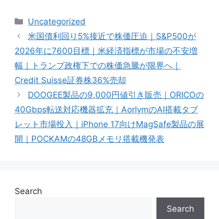
Categories
Uncategorized
米国債利回り5%接近で株価圧迫｜S&P500が
2026年に7600目標｜米経済指標が市場の不安増
幅｜トランプ政権下での株価急騰が限界へ｜
Credit Suisse証券株36%売却
DOOGEE製品の9,000円値引き販売｜ORICOの
40Gbps転送対応機器拡充｜AorlymのAI搭載タブ
レット市場投入｜iPhone 17向けMagSafe製品の展
開｜POCKAMの48GBメモリ搭載機発表
Search
Search