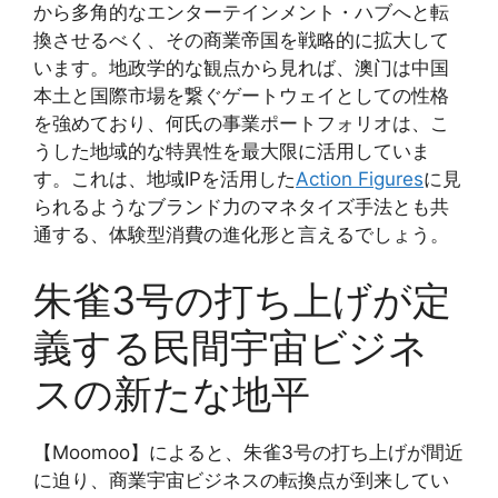
から多角的なエンターテインメント・ハブへと転
換させるべく、その商業帝国を戦略的に拡大して
います。地政学的な観点から見れば、澳门は中国
本土と国際市場を繋ぐゲートウェイとしての性格
を強めており、何氏の事業ポートフォリオは、こ
うした地域的な特異性を最大限に活用していま
す。これは、地域IPを活用した
Action Figures
に見
られるようなブランド力のマネタイズ手法とも共
通する、体験型消費の進化形と言えるでしょう。
朱雀3号の打ち上げが定
義する民間宇宙ビジネ
スの新たな地平
【Moomoo】によると、朱雀3号の打ち上げが間近
に迫り、商業宇宙ビジネスの転換点が到来してい