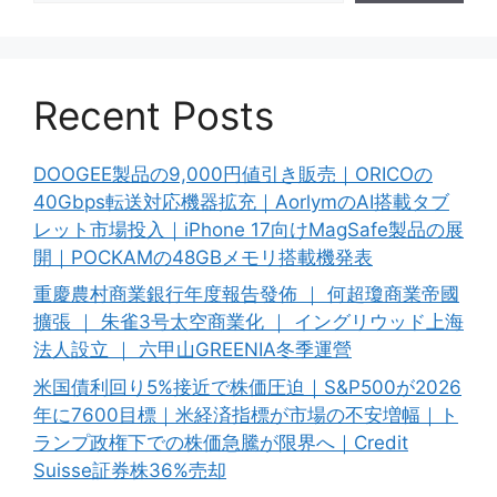
Recent Posts
DOOGEE製品の9,000円値引き販売｜ORICOの
40Gbps転送対応機器拡充｜AorlymのAI搭載タブ
レット市場投入｜iPhone 17向けMagSafe製品の展
開｜POCKAMの48GBメモリ搭載機発表
重慶農村商業銀行年度報告發佈 ｜ 何超瓊商業帝國
擴張 ｜ 朱雀3号太空商業化 ｜ イングリウッド上海
法人設立 ｜ 六甲山GREENIA冬季運營
米国債利回り5%接近で株価圧迫｜S&P500が2026
年に7600目標｜米経済指標が市場の不安増幅｜ト
ランプ政権下での株価急騰が限界へ｜Credit
Suisse証券株36%売却