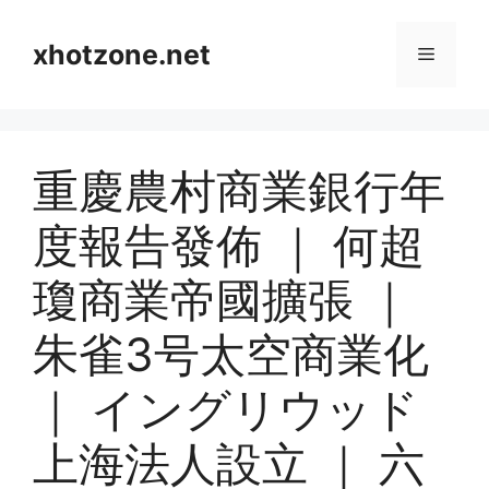
Skip
to
xhotzone.net
Menu
content
重慶農村商業銀行年
度報告發佈 ｜ 何超
瓊商業帝國擴張 ｜
朱雀3号太空商業化
｜ イングリウッド
上海法人設立 ｜ 六